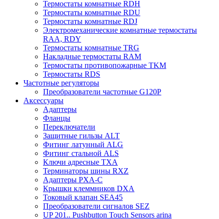
Термостаты комнатные RDH
Термостаты комнатные RDU
Термостаты комнатные RDJ
Электромеханические комнатные термостаты
RAA, RDY
Термостаты комнатные TRG
Накладные термостаты RAM
Термостаты противопожарные TKM
Термостаты RDS
Частотные регуляторы
Преобразователи частотные G120P
Аксессуары
Адаптеры
Фланцы
Переключатели
Защитные гильзы ALT
Фитинг латунный ALG
Фитинг стальной ALS
Ключи адресные TXA
Терминаторы шины RXZ
Адаптеры PXA-C
Крышки клеммников DXA
Токовый клапан SEA45
Преобразователи сигналов SEZ
UP 201.. Pushbutton Touch Sensors arina