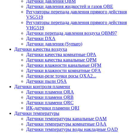
Датчики давления QBM
Датчики давления жидкостей и газов QBE
Регуляторы перепада давления прямого действия
VSG519
Регуляторы перепада давления прямого действия
VHG519
Датчики перепада давления воздуха QBM97
Датчики DXA
Датчики давления (Symaro)
Датчики качества воздуха
Датчики качества комнатные QPA
Датчики качества канальные QPM
Датчики влажности канальные QFM
Датчики влажности комнатные QFA
Датчики-реле точки росы QXA2...
Датчики пыли QSA
Датчики контроля пламени
Датчики пламени QRA
Датчики пламени QRB
Датчики пламени QRC
ИК-датчики пламени QRI
Датчики температуры
Датчики температуры канальные QAM
Датчики температуры комнатные QAA
Датчики температуры воды накладные QAD