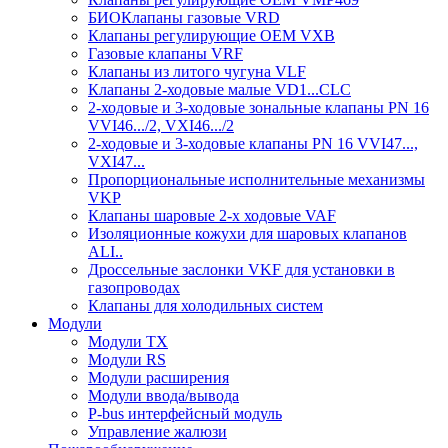
БИОКлапаны газовыe VRD
Клапаны регулирующие OEM VXB
Газовые клапаны VRF
Клапаны из литого чугуна VLF
Клапаны 2-ходовые малые VD1...CLC
2-ходовые и 3-ходовые зональные клапаны PN 16
VVI46.../2, VXI46.../2
2-ходовые и 3-ходовые клапаны PN 16 VVI47...,
VXI47...
Пропорциональные исполнительные механизмы
VKP
Клапаны шаровые 2-х ходовые VAF
Изоляционные кожухи для шаровых клапанов
ALI..
Дроссельные заслонки VKF для установки в
газопроводах
Клапаны для холодильных систем
Модули
Модули TX
Модули RS
Модули расширения
Модули ввода/вывода
P-bus интерфейсный модуль
Управление жалюзи