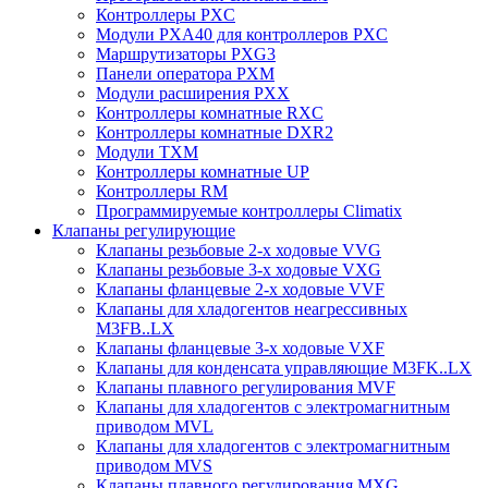
Контроллеры PXC
Модули PXA40 для контроллеров PXC
Маршрутизаторы PXG3
Панели оператора PXM
Модули расширения PXX
Контроллеры комнатные RXC
Контроллеры комнатные DXR2
Модули TXM
Контроллеры комнатные UP
Контроллеры RM
Программируемые контроллеры Climatix
Клапаны регулирующие
Клапаны резьбовые 2-х ходовые VVG
Клапаны резьбовые 3-х ходовые VХG
Клапаны фланцевые 2-х ходовые VVF
Клапаны для хладогентов неагрессивных
M3FB..LX
Клапаны фланцевые 3-х ходовые VXF
Клапаны для конденсата управляющие M3FK..LX
Клапаны плавного регулирования MVF
Клапаны для хладогентов с электромагнитным
приводом MVL
Клапаны для хладогентов с электромагнитным
приводом MVS
Клапаны плавного регулирования MXG