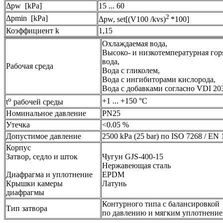
Δpw [kPa]
15 ... 60
2
Δpmin [kPa]
Δpw, set[(V100 /kvs)
*100]
Коэффициент k
1,15
Охлаждаемая вода,
Высоко- и низкотемпературная гор
вода,
Рабочая среда
Вода с гликолем,
Вода с ингибиторами кислорода,
Вода с добавками согласно VDI 20
о
+1 ... +150 °C
t
рабочей среды
Номинальное давление
PN25
Утечка
<0.05 %
Допустимое давление
2500 kPa (25 bar) по ISO 7268 / EN
Корпус
Затвор, седло и шток
Чугун GJS-400-15
Нержавеющая сталь
Диафрагма и уплотнение
EPDM
Крышки камеры
Латунь
диафрагмы
Контурного типа с балансировкой
Тип затвора
по давлению и мягким уплотнени