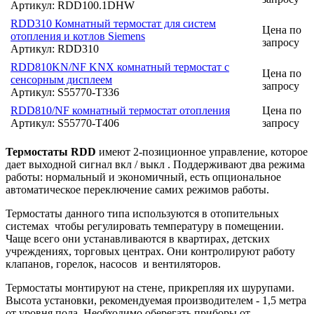
Артикул: RDD100.1DHW
RDD310 Комнатный термостат для систем
Цена по
отопления и котлов Siemens
запросу
Артикул: RDD310
RDD810KN/NF KNX комнатный термостат с
Цена по
сенсорным дисплеем
запросу
Артикул: S55770-T336
RDD810/NF комнатный термостат отопления
Цена по
Артикул: S55770-T406
запросу
Термостаты RDD
имеют 2-позиционное управление, которое
дает выходной сигнал вкл / выкл . Поддерживают два режима
работы: нормальный и экономичный, есть опциональное
автоматическое переключение самих режимов работы.
Термостаты данного типа используются в отопительных
системах чтобы регулировать температуру в помещении.
Чаще всего они устанавливаются в квартирах, детских
учреждениях, торговых центрах. Они контролируют работу
клапанов, горелок, насосов и вентиляторов.
Термостаты монтируют на стене, прикрепляя их шурупами.
Высота установки, рекомендуемая производителем - 1,5 метра
от уровня пола. Необходимо оберегать приборы от