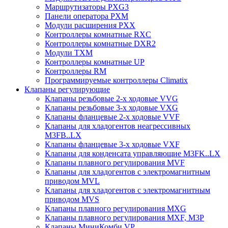
Маршрутизаторы PXG3
Панели оператора PXM
Модули расширения PXX
Контроллеры комнатные RXC
Контроллеры комнатные DXR2
Модули TXM
Контроллеры комнатные UP
Контроллеры RM
Программируемые контроллеры Climatix
Клапаны регулирующие
Клапаны резьбовые 2-х ходовые VVG
Клапаны резьбовые 3-х ходовые VХG
Клапаны фланцевые 2-х ходовые VVF
Клапаны для хладогентов неагрессивных
M3FB..LX
Клапаны фланцевые 3-х ходовые VXF
Клапаны для конденсата управляющие M3FK..LX
Клапаны плавного регулирования MVF
Клапаны для хладогентов с электромагнитным
приводом MVL
Клапаны для хладогентов с электромагнитным
приводом MVS
Клапаны плавного регулирования MXG
Клапаны плавного регулирования MXF, M3P
Клапаны МиниКомби VP..