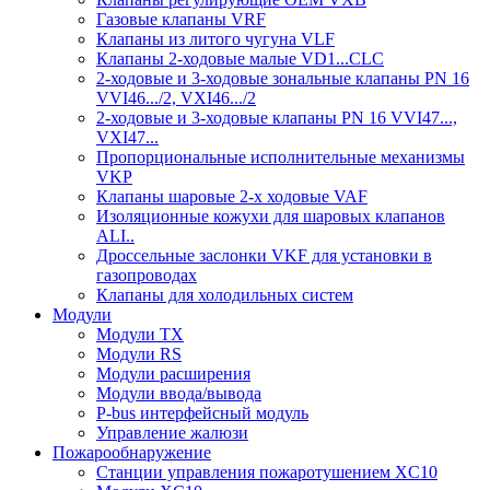
Газовые клапаны VRF
Клапаны из литого чугуна VLF
Клапаны 2-ходовые малые VD1...CLC
2-ходовые и 3-ходовые зональные клапаны PN 16
VVI46.../2, VXI46.../2
2-ходовые и 3-ходовые клапаны PN 16 VVI47...,
VXI47...
Пропорциональные исполнительные механизмы
VKP
Клапаны шаровые 2-х ходовые VAF
Изоляционные кожухи для шаровых клапанов
ALI..
Дроссельные заслонки VKF для установки в
газопроводах
Клапаны для холодильных систем
Модули
Модули TX
Модули RS
Модули расширения
Модули ввода/вывода
P-bus интерфейсный модуль
Управление жалюзи
Пожарообнаружение
Станции управления пожаротушением XC10