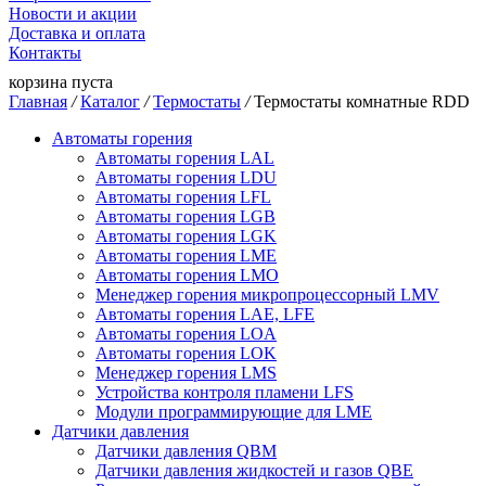
Новости и акции
Доставка и оплата
Контакты
корзина пуста
Главная
/
Каталог
/
Термостаты
/
Термостаты комнатные RDD
Автоматы горения
Автоматы горения LAL
Автоматы горения LDU
Автоматы горения LFL
Автоматы горения LGB
Автоматы горения LGK
Автоматы горения LME
Автоматы горения LMO
Менеджер горения микропроцессорный LMV
Автоматы горения LAE, LFE
Автоматы горения LOA
Автоматы горения LOK
Менеджер горения LMS
Устройства контроля пламени LFS
Модули программирующие для LME
Датчики давления
Датчики давления QBM
Датчики давления жидкостей и газов QBE