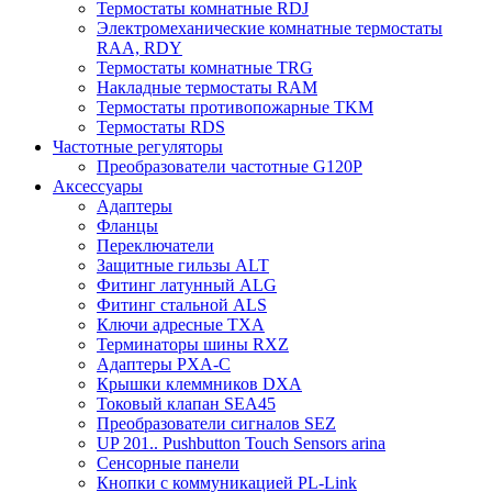
Термостаты комнатные RDJ
Электромеханические комнатные термостаты
RAA, RDY
Термостаты комнатные TRG
Накладные термостаты RAM
Термостаты противопожарные TKM
Термостаты RDS
Частотные регуляторы
Преобразователи частотные G120P
Аксессуары
Адаптеры
Фланцы
Переключатели
Защитные гильзы ALT
Фитинг латунный ALG
Фитинг стальной ALS
Ключи адресные TXA
Терминаторы шины RXZ
Адаптеры PXA-C
Крышки клеммников DXA
Токовый клапан SEA45
Преобразователи сигналов SEZ
UP 201.. Pushbutton Touch Sensors arina
Сенсорные панели
Кнопки с коммуникацией PL-Link