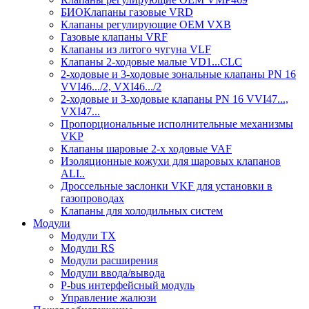
БИОКлапаны газовыe VRD
Клапаны регулирующие OEM VXB
Газовые клапаны VRF
Клапаны из литого чугуна VLF
Клапаны 2-ходовые малые VD1...CLC
2-ходовые и 3-ходовые зональные клапаны PN 16
VVI46.../2, VXI46.../2
2-ходовые и 3-ходовые клапаны PN 16 VVI47...,
VXI47...
Пропорциональные исполнительные механизмы
VKP
Клапаны шаровые 2-х ходовые VAF
Изоляционные кожухи для шаровых клапанов
ALI..
Дроссельные заслонки VKF для установки в
газопроводах
Клапаны для холодильных систем
Модули
Модули TX
Модули RS
Модули расширения
Модули ввода/вывода
P-bus интерфейсный модуль
Управление жалюзи