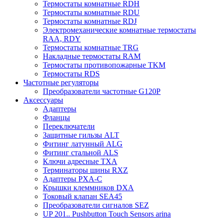
Термостаты комнатные RDH
Термостаты комнатные RDU
Термостаты комнатные RDJ
Электромеханические комнатные термостаты
RAA, RDY
Термостаты комнатные TRG
Накладные термостаты RAM
Термостаты противопожарные TKM
Термостаты RDS
Частотные регуляторы
Преобразователи частотные G120P
Аксессуары
Адаптеры
Фланцы
Переключатели
Защитные гильзы ALT
Фитинг латунный ALG
Фитинг стальной ALS
Ключи адресные TXA
Терминаторы шины RXZ
Адаптеры PXA-C
Крышки клеммников DXA
Токовый клапан SEA45
Преобразователи сигналов SEZ
UP 201.. Pushbutton Touch Sensors arina