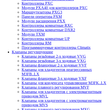
Контроллеры PXC
Модули PXA40 для контроллеров PXC
Маршрутизаторы PXG3
Панели оператора PXM
Модули расширения PXX
Контроллеры комнатные RXC
Контроллеры комнатные DXR2
Модули TXM
Контроллеры комнатные UP
Контроллеры RM
Программируемые контроллеры Climatix
Клапаны регулирующие
Клапаны резьбовые 2-х ходовые VVG
Клапаны резьбовые 3-х ходовые VХG
Клапаны фланцевые 2-х ходовые VVF
Клапаны для хладогентов неагрессивных
M3FB..LX
Клапаны фланцевые 3-х ходовые VXF
Клапаны для конденсата управляющие M3FK..LX
Клапаны плавного регулирования MVF
Клапаны для хладогентов с электромагнитным
приводом MVL
Клапаны для хладогентов с электромагнитным
приводом MVS
Клапаны плавного регулирования MXG