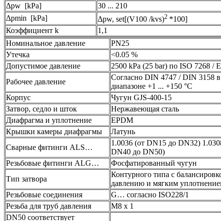
Δpw [kPa]
30 ... 210
2
Δpmin [kPa]
Δpw, set[(V100 /kvs)
*100]
Коэффициент k
1,1
Номинальное давление
PN25
Утечка
<0.05 %
Допустимое давление
2500 kPa (25 bar) по ISO 7268 / 
Согласно DIN 4747 / DIN 3158 в
Рабочее давление
диапазоне +1 ... +150 °C
Корпус
Чугун GJS-400-15
Затвор, седло и шток
Нержавеющая сталь
Диафрагма и уплотнение
EPDM
Крышки камеры диафрагмы
Латунь
1.0036 (от DN15 до DN32) 1.030
Сварные фитинги ALS…
DN40 до DN50)
Резьбовые фитинги ALG…
Фосфатированный чугун
Контурного типа с балансировк
Тип затвора
давлению и мягким уплотнени
Резьбовые соединения
G… согласно ISO228/1
Резьба для труб давления
M8 x 1
DN50 соответствует