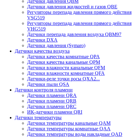
Датчики давления QBM
Датчики давления жидкостей и газов QBE
Регуляторы перепада давления прямого действия
VSG519
Регуляторы перепада давления прямого действия
VHG519
Датчики перепада давления воздуха QBM97
Датчики DXA
Датчики давления (Symaro)
Датчики качества воздуха
Датчики качества комнатные QPA
Датчики качества канальные QPM
Датчики влажности канальные QFM
Датчики влажности комнатные QFA
Датчики-реле точки росы QXA2...
Датчики пыли QSA
Датчики контроля пламени
Датчики пламени QRA
Датчики пламени QRB
Датчики пламени QRC
ИК-датчики пламени QRI
Датчики температуры
Датчики температуры канальные QAM
Датчики температуры комнатные QAA
Датчики температуры воды накладные QAD