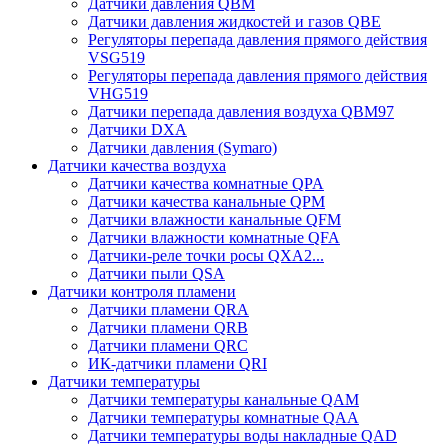
Датчики давления QBM
Датчики давления жидкостей и газов QBE
Регуляторы перепада давления прямого действия
VSG519
Регуляторы перепада давления прямого действия
VHG519
Датчики перепада давления воздуха QBM97
Датчики DXA
Датчики давления (Symaro)
Датчики качества воздуха
Датчики качества комнатные QPA
Датчики качества канальные QPM
Датчики влажности канальные QFM
Датчики влажности комнатные QFA
Датчики-реле точки росы QXA2...
Датчики пыли QSA
Датчики контроля пламени
Датчики пламени QRA
Датчики пламени QRB
Датчики пламени QRC
ИК-датчики пламени QRI
Датчики температуры
Датчики температуры канальные QAM
Датчики температуры комнатные QAA
Датчики температуры воды накладные QAD