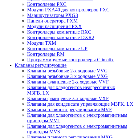
Контроллеры PXC
Модули PXA40 для контроллеров PXC
Маршрутизаторы PXG3
Панели оператора PXM
Модули расширения PXX
Контроллеры комнатные RXC
Контроллеры комнатные DXR2
Модули TXM
Контроллеры комнатные UP
Контроллеры RM
Программируемые контроллеры Climatix
Клапаны регулирующие
Клапаны резьбовые 2-х ходовые VVG
Клапаны резьбовые 3-х ходовые VХG
Клапаны фланцевые 2-х ходовые VVF
Клапаны для хладогентов неагрессивных
M3FB..LX
Клапаны фланцевые 3-х ходовые VXF
Клапаны для конденсата управляющие M3FK..LX
Клапаны плавного регулирования MVF
Клапаны для хладогентов с электромагнитным
приводом MVL
Клапаны для хладогентов с электромагнитным
приводом MVS
Клапаны плавного регулирования MXG