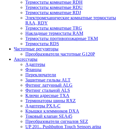
Термостаты комнатные RDH
Термостаты комнатные RDU
Термостаты комнатные RDJ
Электромеханические комнатные термостаты
RAA, RDY
Термостаты комнатные TRG
Накладные термостаты RAM
Термостаты противопожарные TKM
Термостаты RDS
Частотные регуляторы
Преобразователи частотные G120P
Аксессуары
Адаптеры
Фланцы
Переключатели
Защитные гильзы ALT
Фитинг латунный ALG
Фитинг стальной ALS
Ключи адресные TXA
Терминаторы шины RXZ
Адаптеры PXA-C
Крышки клеммников DXA
Токовый клапан SEA45
Преобразователи сигналов SEZ
UP 201.. Pushbutton Touch Sensors arina