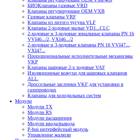
БИОКлапаны газовыe VRD
Клапаны регулирующие OEM VXB
Газовые клапаны VRF
Клапаны из литого чугуна VLF
Клапаны 2-ходовые малые VD1...CLC
2-ходовые и 3-ходовые зональные клапаны PN 16
VVI46.../2, VXI46.../2
2-ходовые и 3-ходовые клапаны PN 16 VVI47...,
VXI47...
Пропорциональные исполнительные механизмы
VKP
Клапаны шаровые 2-х ходовые VAF
Изоляционные кожухи для шаровых клапанов
ALI..
Дроссельные заслонки VKF для установки в
газопроводах
Клапаны для холодильных систем
Модули
Модули TX
Модули RS
Модули расширения
Модули ввода/вывода
P-bus интерфейсный модуль
Управление жалюзи