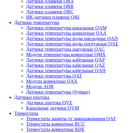
Датчики пламени QRA
Датчики пламени QRB
Датчики пламени QRC
ИК-датчики пламени QRI
Датчики температуры
Датчики температуры канальные QAM
Датчики температуры комнатные QAA
Датчики температуры воды накладные QAD
Датчики температуры воды погружные QAE
Датчики температуры наружные QAC
Модули температуры комнатные QMX
Датчики температуры кабельные QAP
Датчики температуры кабельные QAZ
Датчики температуры кабельные QAH
Датчики температуры QAT
Модули комнатные QAX
Модули AQR
Датчики температуры (Symaro)
Датчики протока
Датчики протока QVE
Канальные датчики QVM
Термостаты
Термостаты защиты от замораживания QAF
Термостаты комнатные RCU
Термостаты комнатные RDE