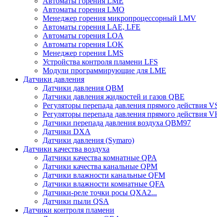
Автоматы горения LME
Автоматы горения LMO
Менеджер горения микропроцессорный LMV
Автоматы горения LAE, LFE
Автоматы горения LOA
Автоматы горения LOK
Менеджер горения LMS
Устройства контроля пламени LFS
Модули программирующие для LME
Датчики давления
Датчики давления QBM
Датчики давления жидкостей и газов QBE
Регуляторы перепада давления прямого действия 
Регуляторы перепада давления прямого действия 
Датчики перепада давления воздуха QBM97
Датчики DXA
Датчики давления (Symaro)
Датчики качества воздуха
Датчики качества комнатные QPA
Датчики качества канальные QPM
Датчики влажности канальные QFM
Датчики влажности комнатные QFA
Датчики-реле точки росы QXA2...
Датчики пыли QSA
Датчики контроля пламени