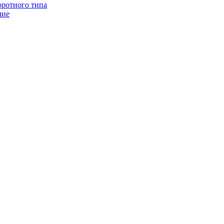
оротного типа
чие