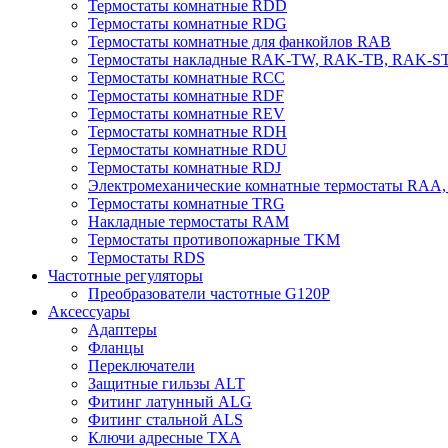
Термостаты комнатные RDD
Термостаты комнатные RDG
Термостаты комнатные для фанкойлов RAB
Термостаты накладные RAK-TW, RAK-TB, RAK-S
Термостаты комнатные RCC
Термостаты комнатные RDF
Термостаты комнатные REV
Термостаты комнатные RDH
Термостаты комнатные RDU
Термостаты комнатные RDJ
Электромеханические комнатные термостаты RAA
Термостаты комнатные TRG
Накладные термостаты RAM
Термостаты противопожарные TKM
Термостаты RDS
Частотные регуляторы
Преобразователи частотные G120P
Аксессуары
Адаптеры
Фланцы
Переключатели
Защитные гильзы ALT
Фитинг латунный ALG
Фитинг стальной ALS
Ключи адресные TXA