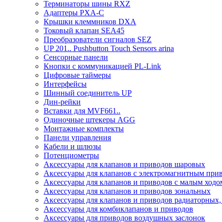
Терминаторы шины RXZ
Адаптеры PXA-C
Крышки клеммников DXA
Токовый клапан SEA45
Преобразователи сигналов SEZ
UP 201.. Pushbutton Touch Sensors arina
Сенсорные панели
Кнопки с коммуникацией PL-Link
Цифровые таймеры
Интерфейсы
Шинный соединитель UP
Дин-рейки
Вставки для MVF661..
Одиночные штекеры AGG
Монтажные комплекты
Панели управления
Кабели и шлюзы
Потенциометры
Аксессуары для клапанов и приводов шаровых
Аксессуары для клапанов с электромагнитным при
Аксессуары для клапанов и приводов с малым ходо
Аксессуары для клапанов и приводов зональных
Аксессуары для клапанов и приводов радиаторных
Аксессуары для комбиклапанов и приводов
Аксессуары для приводов воздушных заслонок