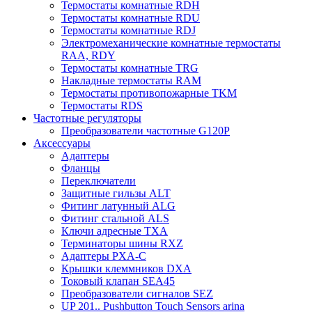
Термостаты комнатные RDH
Термостаты комнатные RDU
Термостаты комнатные RDJ
Электромеханические комнатные термостаты
RAA, RDY
Термостаты комнатные TRG
Накладные термостаты RAM
Термостаты противопожарные TKM
Термостаты RDS
Частотные регуляторы
Преобразователи частотные G120P
Аксессуары
Адаптеры
Фланцы
Переключатели
Защитные гильзы ALT
Фитинг латунный ALG
Фитинг стальной ALS
Ключи адресные TXA
Терминаторы шины RXZ
Адаптеры PXA-C
Крышки клеммников DXA
Токовый клапан SEA45
Преобразователи сигналов SEZ
UP 201.. Pushbutton Touch Sensors arina