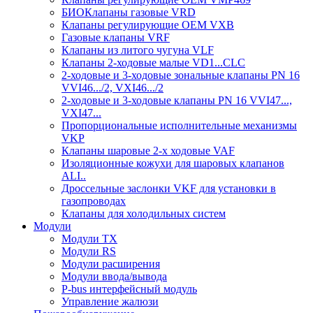
БИОКлапаны газовыe VRD
Клапаны регулирующие OEM VXB
Газовые клапаны VRF
Клапаны из литого чугуна VLF
Клапаны 2-ходовые малые VD1...CLC
2-ходовые и 3-ходовые зональные клапаны PN 16
VVI46.../2, VXI46.../2
2-ходовые и 3-ходовые клапаны PN 16 VVI47...,
VXI47...
Пропорциональные исполнительные механизмы
VKP
Клапаны шаровые 2-х ходовые VAF
Изоляционные кожухи для шаровых клапанов
ALI..
Дроссельные заслонки VKF для установки в
газопроводах
Клапаны для холодильных систем
Модули
Модули TX
Модули RS
Модули расширения
Модули ввода/вывода
P-bus интерфейсный модуль
Управление жалюзи