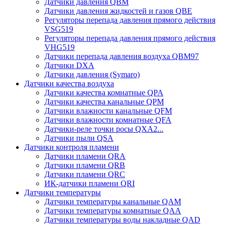
Датчики давления QBM
Датчики давления жидкостей и газов QBE
Регуляторы перепада давления прямого действия
VSG519
Регуляторы перепада давления прямого действия
VHG519
Датчики перепада давления воздуха QBM97
Датчики DXA
Датчики давления (Symaro)
Датчики качества воздуха
Датчики качества комнатные QPA
Датчики качества канальные QPM
Датчики влажности канальные QFM
Датчики влажности комнатные QFA
Датчики-реле точки росы QXA2...
Датчики пыли QSA
Датчики контроля пламени
Датчики пламени QRA
Датчики пламени QRB
Датчики пламени QRC
ИК-датчики пламени QRI
Датчики температуры
Датчики температуры канальные QAM
Датчики температуры комнатные QAA
Датчики температуры воды накладные QAD