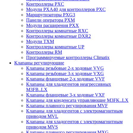
Контроллеры PXC
Модули PXA40 для контроллеров PXC
Маршрутизаторы PXG3
Панели оператора PXM
Модули расширения PXX
Контроллеры комнатные RXC
Контроллеры комнатные DXR2
Модули TXM
Контроллеры комнатные UP
Контроллеры RM
Программируемые контроллеры Climatix
Клапаны регулирующие
Клапаны резьбовые 2-х ходовые VVG
Клапаны резьбовые 3-х ходовые VХG
Клапаны фланцевые 2-х ходовые VVF
Клапаны для хладогентов неагрессивных
M3FB..LX
Клапаны фланцевые 3-х ходовые VXF
Клапаны для конденсата управляющие M3FK..LX
Клапаны плавного регулирования MVF
Клапаны для хладогентов с электромагнитным
приводом MVL
Клапаны для хладогентов с электромагнитным
приводом MVS
Клапаны плавного регулирования MXG