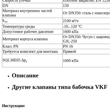
Скорость утечки
Плотное закрытие, EN 1226
DN
150
Материал внутренних частeй
От DN350: сталь с никелер
клапана
k
2100 м³/ч
vs
Температура среды
-10...120 °C
Допустимое рабочее давление
1600 кПа
От DN350: Чугун с шарови
Материал корпуса клапана
GJL-250
Класс PN
PN 16
Требуется комплект для монтажа
Прямой
SQL36E65 Δp
1600 кПа
s
Описание
Другие клапаны типа бабочка VKF
Инструкции: