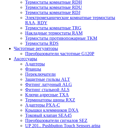
Термостаты комнатные RDH
Термостаты комнатные RDU
Термостаты комнатные RDJ
Электромеханические комнатные термостаты
RAA, RDY
Термостаты комнатные TRG
Накладные термостаты RAM
Термостаты противопожарные TKM
Термостаты RDS
Частотные регуляторы
Преобразователи частотные G120P
Аксессуары
Адаптеры
Фланцы
Переключатели
Защитные гильзы ALT
Фитинг латунный ALG
Фитинг стальной ALS
Ключи адресные TXA
Терминаторы шины RXZ
Адаптеры PXA-C
Крышки клеммников DXA
Токовый клапан SEA45
Преобразователи сигналов SEZ
UP 201.. Pushbutton Touch Sensors arina