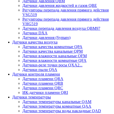
Датчики давления QBM
Датчики давления жидкостей и газов QBE
Регуляторы перепада давления прямого действия
VSG519
Регуляторы перепада давления прямого действия
VHG519
Датчики перепада давления воздуха QBM97
Датчики DXA
Датчики давления (Symaro)
Датчики качества воздуха
Датчики качества комнатные QPA
Датчики качества канальные QPM
Датчики влажности канальные QFM
Датчики влажности комнатные QFA
Датчики-реле точки росы QXA2...
Датчики пыли QSA
Датчики контроля пламени
Датчики пламени QRA
Датчики пламени QRB
Датчики пламени QRC
ИК-датчики пламени QRI
Датчики температуры
Датчики температуры канальные QAM
Датчики температуры комнатные QAA
Датчики температуры воды накладные QAD