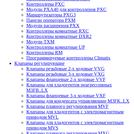
Контроллеры PXC
Модули PXA40 для контроллеров PXC
Маршрутизаторы PXG3
Панели оператора PXM
Модули расширения PXX
Контроллеры комнатные RXC
Контроллеры комнатные DXR2
Модули TXM
Контроллеры комнатные UP
Контроллеры RM
Программируемые контроллеры Climatix
Клапаны регулирующие
Клапаны резьбовые 2-х ходовые VVG
Клапаны резьбовые 3-х ходовые VХG
Клапаны фланцевые 2-х ходовые VVF
Клапаны для хладогентов неагрессивных
M3FB..LX
Клапаны фланцевые 3-х ходовые VXF
Клапаны для конденсата управляющие M3FK..LX
Клапаны плавного регулирования MVF
Клапаны для хладогентов с электромагнитным
приводом MVL
Клапаны для хладогентов с электромагнитным
приводом MVS
Клапаны плавного регулирования MXG