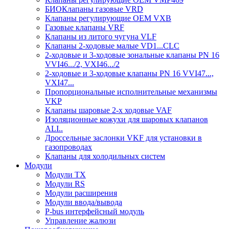
БИОКлапаны газовыe VRD
Клапаны регулирующие OEM VXB
Газовые клапаны VRF
Клапаны из литого чугуна VLF
Клапаны 2-ходовые малые VD1...CLC
2-ходовые и 3-ходовые зональные клапаны PN 16
VVI46.../2, VXI46.../2
2-ходовые и 3-ходовые клапаны PN 16 VVI47...,
VXI47...
Пропорциональные исполнительные механизмы
VKP
Клапаны шаровые 2-х ходовые VAF
Изоляционные кожухи для шаровых клапанов
ALI..
Дроссельные заслонки VKF для установки в
газопроводах
Клапаны для холодильных систем
Модули
Модули TX
Модули RS
Модули расширения
Модули ввода/вывода
P-bus интерфейсный модуль
Управление жалюзи