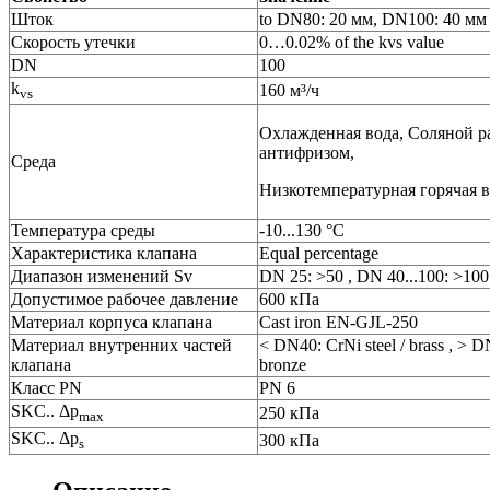
Шток
to DN80: 20 мм, DN100: 40 мм
Скорость утечки
0…0.02% of the kvs value
DN
100
k
160 м³/ч
vs
Охлажденная вода, Cоляной ра
антифризом,
Среда
Низкотемпературная горячая 
Температура среды
-10...130 °C
Характеристика клапана
Equal percentage
Диапазон изменений Sv
DN 25: >50 , DN 40...100: >100
Допустимое рабочее давление
600 кПа
Материал корпуса клапана
Cast iron EN-GJL-250
Материал внутренних частeй
< DN40: CrNi steel / brass , > D
клапана
bronze
Класс PN
PN 6
SKC.. Δp
250 кПа
max
SKC.. Δp
300 кПа
s