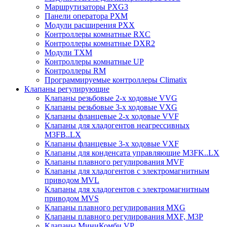
Маршрутизаторы PXG3
Панели оператора PXM
Модули расширения PXX
Контроллеры комнатные RXC
Контроллеры комнатные DXR2
Модули TXM
Контроллеры комнатные UP
Контроллеры RM
Программируемые контроллеры Climatix
Клапаны регулирующие
Клапаны резьбовые 2-х ходовые VVG
Клапаны резьбовые 3-х ходовые VХG
Клапаны фланцевые 2-х ходовые VVF
Клапаны для хладогентов неагрессивных
M3FB..LX
Клапаны фланцевые 3-х ходовые VXF
Клапаны для конденсата управляющие M3FK..LX
Клапаны плавного регулирования MVF
Клапаны для хладогентов с электромагнитным
приводом MVL
Клапаны для хладогентов с электромагнитным
приводом MVS
Клапаны плавного регулирования MXG
Клапаны плавного регулирования MXF, M3P
Клапаны МиниКомби VP..