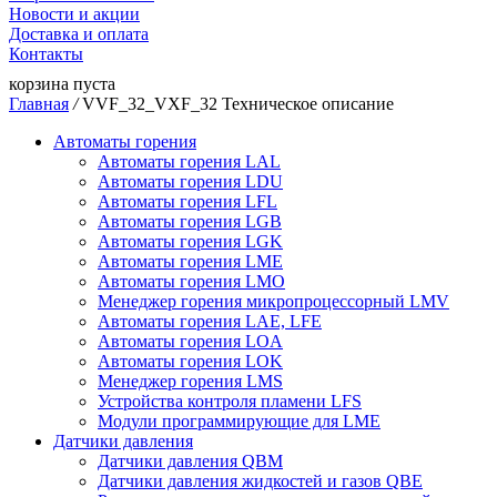
Новости и акции
Доставка и оплата
Контакты
корзина пуста
Главная
/
VVF_32_VXF_32 Техническое описание
Автоматы горения
Автоматы горения LAL
Автоматы горения LDU
Автоматы горения LFL
Автоматы горения LGB
Автоматы горения LGK
Автоматы горения LME
Автоматы горения LMO
Менеджер горения микропроцессорный LMV
Автоматы горения LAE, LFE
Автоматы горения LOA
Автоматы горения LOK
Менеджер горения LMS
Устройства контроля пламени LFS
Модули программирующие для LME
Датчики давления
Датчики давления QBM
Датчики давления жидкостей и газов QBE