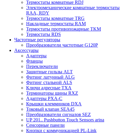
Термостаты комнатные RDJ
Электромеханические комнатные термостаты
RAA, RDY
Термостаты комнатные TRG
Накладные термостаты RAM
Термостаты противопожарные TKM
Термостаты RDS
Частотные регуляторы
Преобразователи частотные G120P
Аксессуары
Адаптеры
Фланцы
Переключатели
Защитные гильзы ALT
Фитинг латунный ALG
Фитинг стальной ALS
Ключи адресные TXA
Терминаторы шины RXZ
Адаптеры PXA-C
Крышки клеммников DXA
Токовый клапан SEA45
Преобразователи сигналов SEZ
UP 201.. Pushbutton Touch Sensors arina
Сенсорные панели
Кнопки с коммуникацией PL-Link