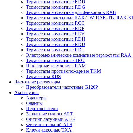
Термостаты комнатные RDD
Термостаты комнатные RDG
Термостаты комнатные для фанкойлов RAB
Термостаты накладные RAK-TW, RAK-TB, RAK-S
Термостаты комнатные RCC
Термостаты комнатные RDF
Термостаты комнатные REV
Термостаты комнатные RDH
Термостаты комнатные RDU
Термостаты комнатные RDJ
Электромеханические комнатные термостаты RAA
Термостаты комнатные TRG
Накладные термостаты RAM
Термостаты противопожарные TKM
Термостаты RDS
Частотные регуляторы
Преобразователи частотные G120P
Аксессуары
Адаптеры
Фланцы
Переключатели
Защитные гильзы ALT
Фитинг латунный ALG
Фитинг стальной ALS
Ключи адресные TXA