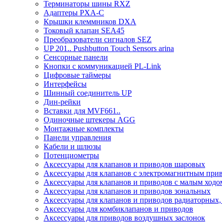
Терминаторы шины RXZ
Адаптеры PXA-C
Крышки клеммников DXA
Токовый клапан SEA45
Преобразователи сигналов SEZ
UP 201.. Pushbutton Touch Sensors arina
Сенсорные панели
Кнопки с коммуникацией PL-Link
Цифровые таймеры
Интерфейсы
Шинный соединитель UP
Дин-рейки
Вставки для MVF661..
Одиночные штекеры AGG
Монтажные комплекты
Панели управления
Кабели и шлюзы
Потенциометры
Аксессуары для клапанов и приводов шаровых
Аксессуары для клапанов с электромагнитным при
Аксессуары для клапанов и приводов с малым ходо
Аксессуары для клапанов и приводов зональных
Аксессуары для клапанов и приводов радиаторных
Аксессуары для комбиклапанов и приводов
Аксессуары для приводов воздушных заслонок