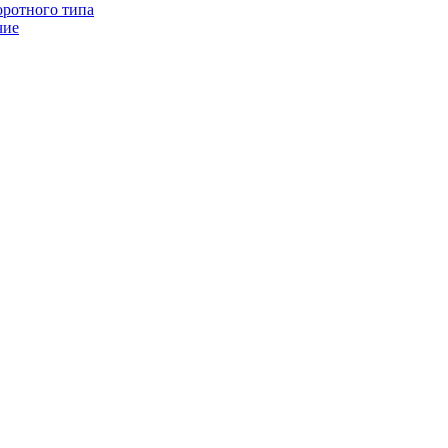
оротного типа
чие