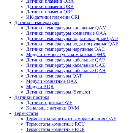
Датчики пламени QRA
Датчики пламени QRB
Датчики пламени QRC
ИК-датчики пламени QRI
Датчики температуры
Датчики температуры канальные QAM
Датчики температуры комнатные QAA
Датчики температуры воды накладные QAD
Датчики температуры воды погружные QAE
Датчики температуры наружные QAC
Модули температуры комнатные QMX
Датчики температуры кабельные QAP
Датчики температуры кабельные QAZ
Датчики температуры кабельные QAH
Датчики температуры QAT
Модули комнатные QAX
Модули AQR
Датчики температуры (Symaro)
Датчики протока
Датчики протока QVE
Канальные датчики QVM
Термостаты
Термостаты защиты от замораживания QAF
Термостаты комнатные RCU
Термостаты комнатные RDE