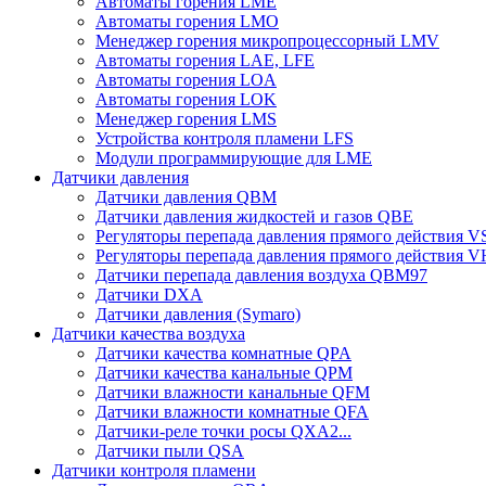
Автоматы горения LME
Автоматы горения LMO
Менеджер горения микропроцессорный LMV
Автоматы горения LAE, LFE
Автоматы горения LOA
Автоматы горения LOK
Менеджер горения LMS
Устройства контроля пламени LFS
Модули программирующие для LME
Датчики давления
Датчики давления QBM
Датчики давления жидкостей и газов QBE
Регуляторы перепада давления прямого действия 
Регуляторы перепада давления прямого действия 
Датчики перепада давления воздуха QBM97
Датчики DXA
Датчики давления (Symaro)
Датчики качества воздуха
Датчики качества комнатные QPA
Датчики качества канальные QPM
Датчики влажности канальные QFM
Датчики влажности комнатные QFA
Датчики-реле точки росы QXA2...
Датчики пыли QSA
Датчики контроля пламени